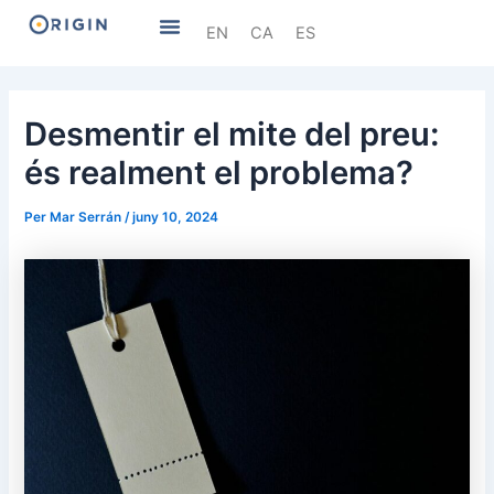
Vés
Navegació
Menu
EN
CA
ES
al
d'entrades
contingut
Desmentir el mite del preu:
és realment el problema?
Per
Mar Serrán
/
juny 10, 2024