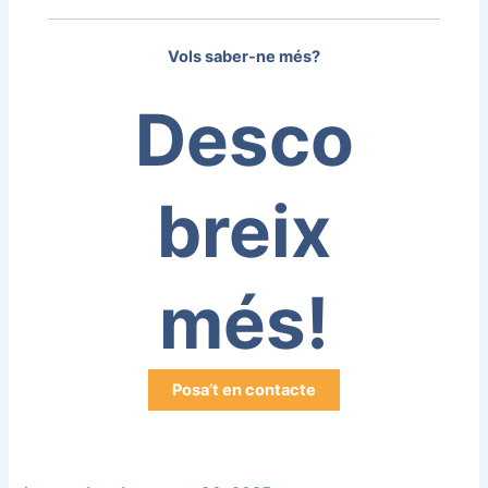
Vols saber-ne més?
Desco
breix
més!
Posa’t en contacte