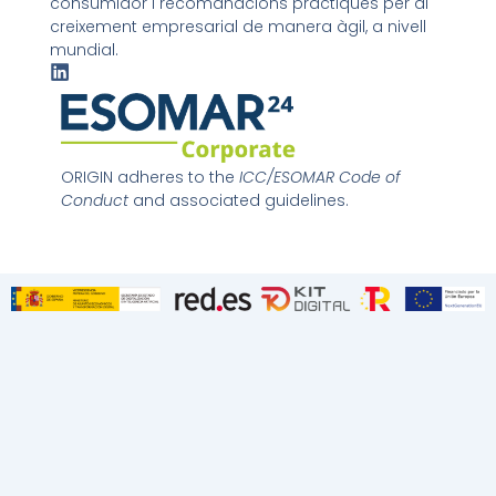
consumidor i recomanacions pràctiques per al
creixement empresarial de manera àgil, a nivell
mundial.
L
i
n
k
e
d
ORIGIN adheres to the
ICC/ESOMAR Code of
i
Conduct
and associated guidelines.
n